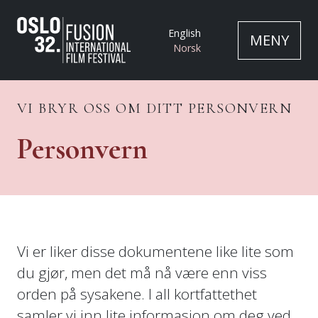
English
MENY
Norsk
VI BRYR OSS OM DITT PERSONVERN
Personvern
Vi er liker disse dokumentene like lite som
du gjør, men det må nå være enn viss
orden på sysakene. I all kortfattethet
samler vi inn lite informasjon om deg ved