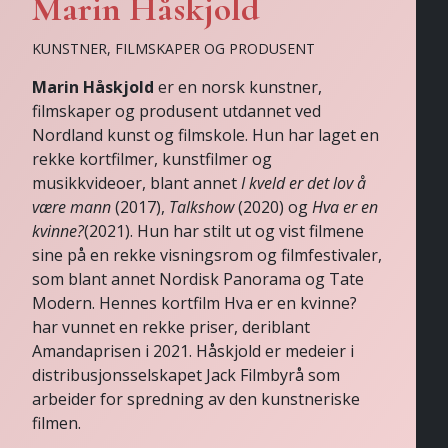
Marin Håskjold
KUNSTNER, FILMSKAPER OG PRODUSENT
Marin Håskjold
er en norsk kunstner,
filmskaper og produsent utdannet ved
Nordland kunst og filmskole. Hun har laget en
rekke kortfilmer, kunstfilmer og
musikkvideoer, blant annet
I kveld er det lov å
være mann
(2017),
Talkshow
(2020) og
Hva er en
kvinne?
(2021). Hun har stilt ut og vist filmene
sine på en rekke visningsrom og filmfestivaler,
som blant annet Nordisk Panorama og Tate
Modern. Hennes kortfilm Hva er en kvinne?
har vunnet en rekke priser, deriblant
Amandaprisen i 2021. Håskjold er medeier i
distribusjonsselskapet Jack Filmbyrå som
arbeider for spredning av den kunstneriske
filmen.