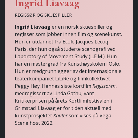
Ingrid Liavaag
REGISSØR OG SKUESPILLER
Ingrid Liavaag
er en norsk skuespiller og
regissør som jobber innen film og scenekunst.
Hun er utdannet fra Ecole Jacques Lecoq i
Paris, der hun også studerte scenografi ved
Laboratory of Movement Study (L.E.M.). Hun
har en mastergrad fra Kunsthøyskolen i Oslo.
Hun er medgrunnlegger av det internasjonale
teaterkompaniet LiLiRe og filmkollektivet
Peggy Høy. Hennes siste kortfilm
Regissøren
,
medregissert av Linda Gathu, vant
Kritikerprisen på årets Kortfilmfestivalen i
Grimstad. Liavaag er for tiden aktuell med
kunstprosjektet
Knuter
som vises på Vega
Scene høst 2022.