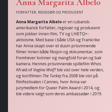
Anna Margarita Albelo
FORFATTER, REGISSØR OG PRODUSENT
Anna Margarita Albelo
er en cubansk-
amerikansk forfatter, regissør og produsent
som jobber innen film, TV og LHBTQ+-
aktivisme. Med base i både USA og Frankrike
har Anna skapt over et dusin prisvinnende
filmer innen både fiksjon og dokumentar, som
fremhever kvinner og mangfold foran og bak
kamera. Hennes prisvinnende spillefilm Whos
Afraid of
Vagina Wolf?
ble vist over hele verden,
og kortfilmen
The Turkey
fra 2008 ble vist på
filmfestivalen i Cannes, hvor Anna var
jurymedlem for Queer Palm Award i 2014, og
ble videre valgt som deres ambassadør i 2019.