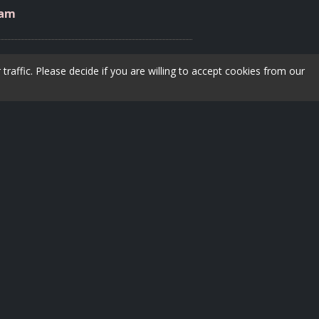
ram
raffic. Please decide if you are willing to accept cookies from our
Takk til våre støttespillere