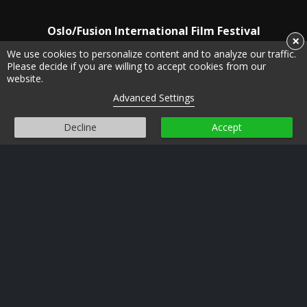
Oslo/Fusion International Film Festival
×
Dronningens gate 16
We use cookies to personalize content and to analyze our traffic.
0152 Oslo
Please decide if you are willing to accept cookies from our
website.
post@oslofusion.no
Advanced Settings
Personvern
Decline
Accept
Informasjonskapsler
FILMER
SPESIALVISNINGER
PROGRAM