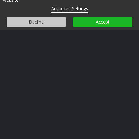
Advanced Settings
Decline
Accept
Oslo/Fusion International Film Festival
Dronningens gate 16
0152 Oslo
post@oslofusion.no
Personvern
Informasjonskapsler
FILMER
SPESIALVISNINGER
PROGRAM