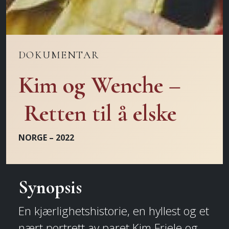
DOKUMENTAR
Kim og Wenche –
Retten til å elske
NORGE – 2022
Synopsis
En kjærlighetshistorie, en hyllest og et
nært portrett av paret Kim Friele og