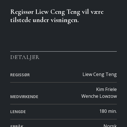
Regissør Liew Ceng Teng vil være
tilstede under visningen.
DETALJER
Liew Ceng Teng
REGISSØR
Kim Friele
Wenche Lowzow
MEDVIRKENDE
180 min.
LENGDE
Norsk
SPRÅK