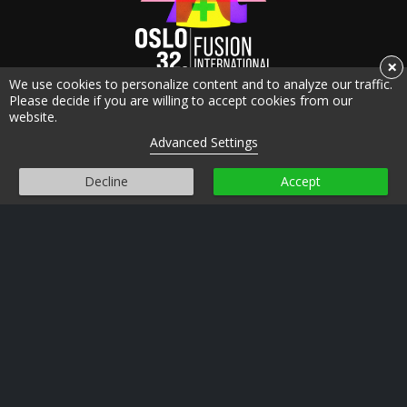
×
We use cookies to personalize content and to analyze our traffic.
Please decide if you are willing to accept cookies from our
website.
Oslo/Fusion International Film Festival
Advanced Settings
Dronningens gate 16
0152 Oslo
Decline
Accept
post@oslofusion.no
Personvern
Informasjonskapsler
FILMER