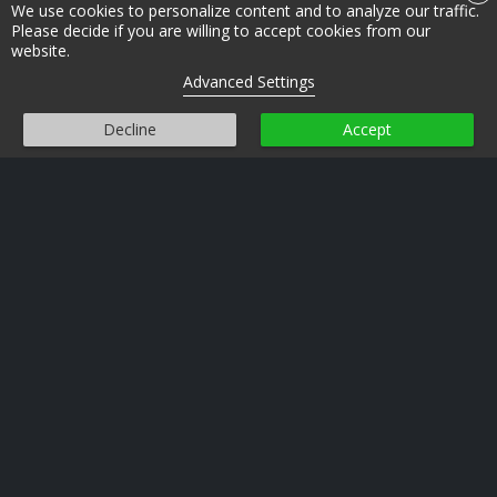
0152 Oslo
We use cookies to personalize content and to analyze our traffic.
Please decide if you are willing to accept cookies from our
website.
post@oslofusion.no
Advanced Settings
Personvern
Informasjonskapsler
Decline
Accept
FILMER
SPESIALVISNINGER
PROGRAM
AKTUELT
JURY