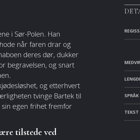
DET
REGIS
lene i Sør-Polen. Han
erhode når faren drar og
naboen deres dør, dukker
MEDVI
or begravelsen, og snart
men.
LENGD
jødesløshet, og etterhvert
ærligheten tvinge Bartek til
SPRÅK
 sin egen frihet fremfor
TEKST
ære tilstede ved