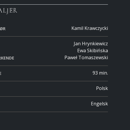
ALJER
Kamil Krawczycki
SØR
Jan Hrynkiewicz
Ewa Skibińska
Paweł Tomaszewski
RKENDE
93 min.
E
Polsk
Engelsk