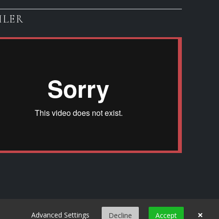
ILER
×
Advanced Settings
Decline
Accept